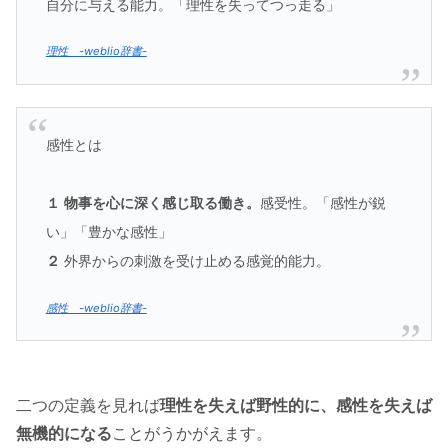
自分に与える能力。「理性を失ってつっ走る」
理性 -weblio辞書-
感性とは
１
物事を心に深く感じ取る働き。
感受性。「感性が鋭
い」「豊かな感性」
２
外界からの刺激を受け止める感覚的能力。
感性 -weblio辞書-
二つの定義を見れば
理性を失えば野性的に、感性を失えば
無機的になる
ことがうかがえます。