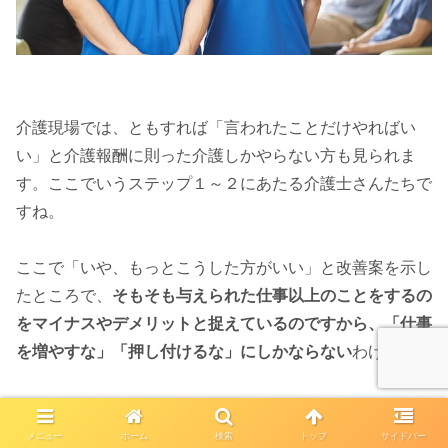
介護現場では、ともすれば「言われたことだけやればい
い」と介護報酬に則った介護しかやらない方も見られま
す。ここでいうステップ１～２にあたる介護士さんたちで
すね。
ここで「いや、もっとこうした方がいい」と改善案を示し
たところで、
そもそも与えられた仕事以上のことをするの
をマイナスやデメリットと捉えているのですから、「仕事
を増やすな」「押し付けるな」にしかならない
わけです。
そうした言い分に対して学んだ知識や技術といった「正し
メニュー
ホーム
検索
トップ
サイドバー