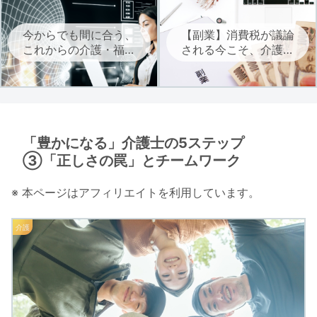
今からでも間に合う、
【副業】消費税が議論
これからの介護・福祉
される今こそ、介護・
に必要なAIを学ぶ
福祉職は自立に向けた
副業を考えよう
「豊かになる」介護士の5ステップ
③「正しさの罠」とチームワーク
※ 本ページはアフィリエイトを利用しています。
介護