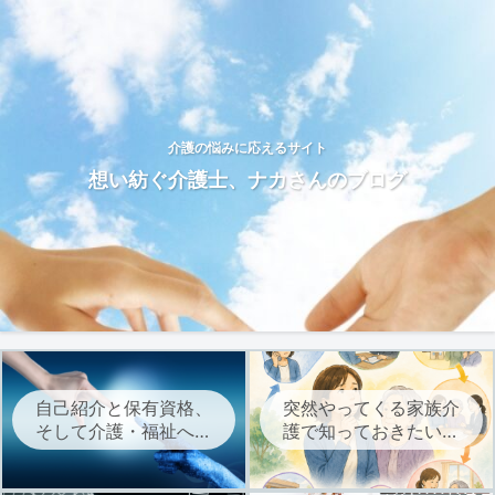
介護の悩みに応えるサイト
想い紡ぐ介護士、ナカさんのブログ
自己紹介と保有資格、
突然やってくる家族介
そして介護・福祉への
護で知っておきたい、
想いについて
介護サービスを始める
までの流れ