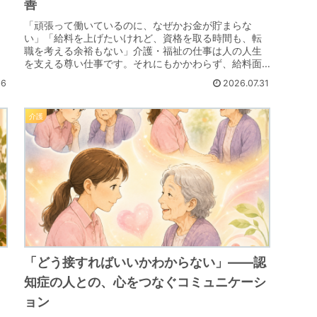
善
』
「頑張って働いているのに、なぜかお金が貯まらな
、
い」「給料を上げたいけれど、資格を取る時間も、転
職を考える余裕もない」介護・福祉の仕事は人の人生
ベ
を支える尊い仕事です。それにもかかわらず、給料面
での不遇さに悩まされてきた方は少なくないはずで
06
2026.07.31
す。...
介護
「どう接すればいいかわからない」――認
知症の人との、心をつなぐコミュニケーシ
ョン