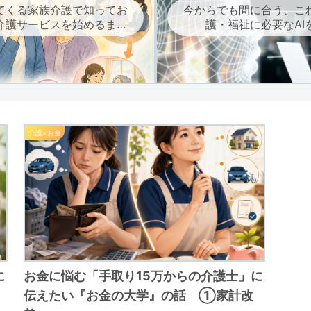
てくる家族介護で知ってお
今からでも間に合う、こ
介護サービスを始めるまで
護・福祉に必要なAI
の流れ
介護×お金
に
お金に悩む「手取り15万からの介護士」に
伝えたい『お金の大学』の話 ①家計改