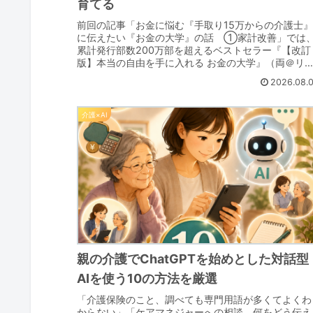
育てる
前回の記事「お金に悩む『手取り15万からの介護士
に伝えたい『お金の大学』の話 ①家計改善」では
累計発行部数200万部を超えるベストセラー『【改訂
版】本当の自由を手に入れる お金の大学』（両＠リ
大学長著）の考え方をもとに、収入を変えずに...
2026.08.
介護×AI
親の介護でChatGPTを始めとした対話型
AIを使う10の方法を厳選
「介護保険のこと、調べても専門用語が多くてよくわ
からない」「ケアマネジャーへの相談、何をどう伝え