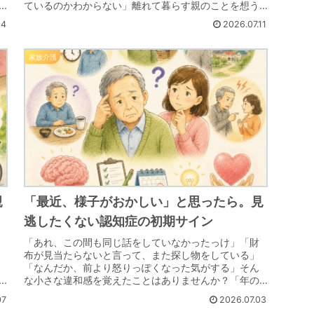
ているのかわからない」離れて暮らす親のことを想う
とき、そんな漠然とした不安を抱えたことはありませ
14
2026.07.11
ん...
家族介護
親
「最近、様子がおかしい」と思ったら。見
逃したくない認知症の初期サイン
「あれ、この間も同じ話をしていなかったっけ」「財
布が見当たらないと言って、また探し物をしている」
「なんだか、前より怒りっぽくなった気がする」そん
な小さな違和感を覚えたことはありませんか？「年の
.
せいかもしれない」「気のせいかもしれない」――そ...
07
2026.07.03