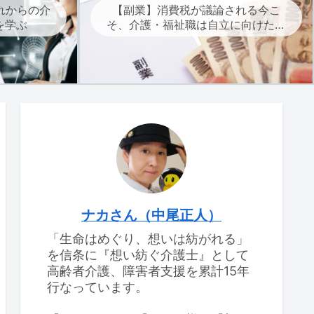
れからの介
【副業】消費税が議論される今こ
を学ぶ
そ、介護・福祉職は自立に向けた副
業を考えよう
ナカさん（中尾正人）
「生命はめぐり、想いは紡がれる」
を信条に『想い紡ぐ介護士』として
高齢者介護、障害者支援を累計15年
行なっています。