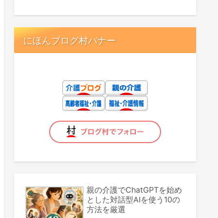
にほんブログ村バナー
親の介護でChatGPTを始め
とした対話型AIを使う10の
方法を厳選