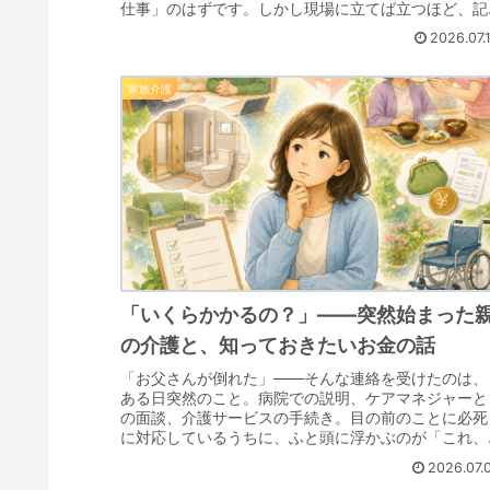
仕事」のはずです。しかし現場に立てば立つほど、記
録・報告書・会議の議事録といった事務作業に追わ...
2026.07.
家族介護
「いくらかかるの？」――突然始まった
の介護と、知っておきたいお金の話
「お父さんが倒れた」――そんな連絡を受けたのは、
ある日突然のこと。病院での説明、ケアマネジャーと
の面談、介護サービスの手続き。目の前のことに必死
に対応しているうちに、ふと頭に浮かぶのが「これ、
一体いくらかかるんだろう」という不安でした…。こ..
2026.07.