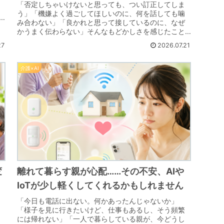
「否定しちゃいけないと思っても、つい訂正してしま
う」「機嫌よく過ごしてほしいのに、何を話しても噛
み合わない」「良かれと思って接しているのに、なぜ
.
かうまく伝わらない」そんなもどかしさを感じたこと
はありませんか？以前の記事で、介護拒否や日々のイ...
27
2026.07.21
介護×AI
変
離れて暮らす親が心配……その不安、AIや
IoTが少し軽くしてくれるかもしれません
「今日も電話に出ない。何かあったんじゃないか」
「様子を見に行きたいけど、仕事もあるし、そう頻繁
には帰れない」「一人で暮らしている親が、今どうし