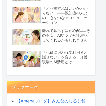
「どう接すればいいかわか
らない」――認知症の人と
の、心をつなぐコミュニケ
ーション
離れて暮らす親が心配……そ
の不安、AIやIoTが少し軽く
してくれるかもしれません
「記録に追われて利用者と
話せない」を変える、介護
現場のAI活用とは
ブックマーク
【Amebaブログ】みんなのしるし館