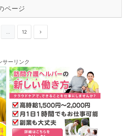
のページ
次
…
12
へ
ンサーリンク