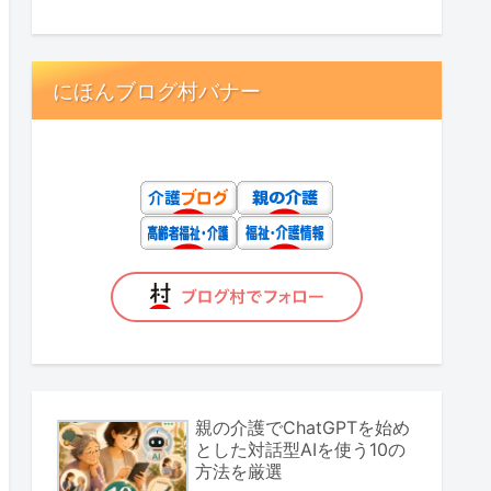
にほんブログ村バナー
親の介護でChatGPTを始め
とした対話型AIを使う10の
方法を厳選