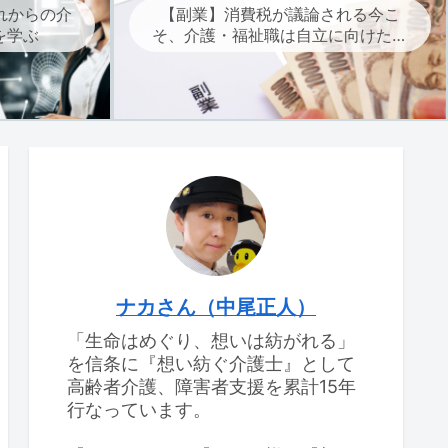
れからの介
【副業】消費税が議論される今こ
を学ぶ
そ、介護・福祉職は自立に向けた副
業を考えよう
ナカさん（中尾正人）
「生命はめぐり、想いは紡がれる」
を信条に『想い紡ぐ介護士』として
高齢者介護、障害者支援を累計15年
行なっています。