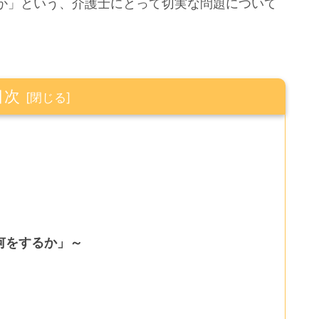
か」という、介護士にとって切実な問題について
目次
何をするか」～