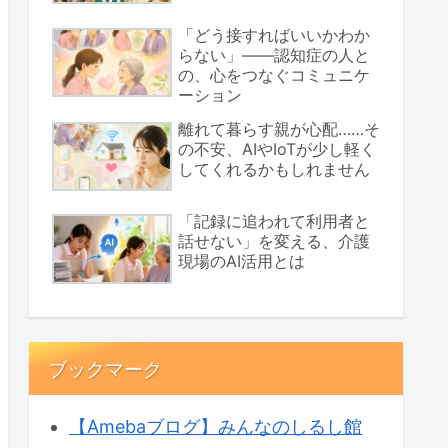
「どう接すればいいかわか
らない」――認知症の人と
の、心をつなぐコミュニケ
ーション
離れて暮らす親が心配……そ
の不安、AIやIoTが少し軽く
してくれるかもしれません
「記録に追われて利用者と
話せない」を変える、介護
現場のAI活用とは
ブックマーク
【Amebaブログ】みんなのしるし館