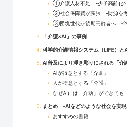
①介護人材不足 -少子高齢化の
②社会保障費が膨張 -財源を
③団塊世代が後期高齢者へ -20
「介護×AI」の事例
科学的介護情報システム（LIFE）と
AI普及により浮き彫りにされる「介
AIが得意とする「介助」
人が得意とする「介護」
なぜAIには「介助」ができても
まとめ -AIをどのような社会を実
おすすめの書籍