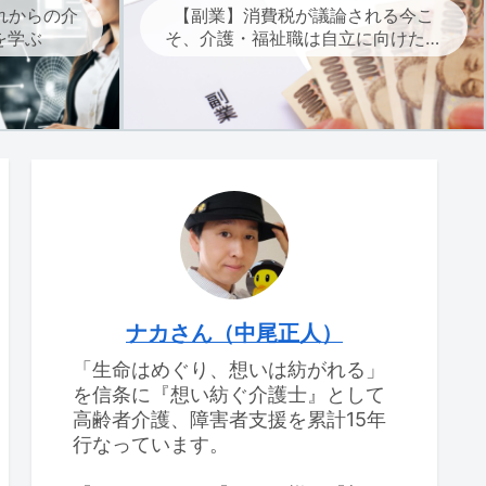
れからの介
【副業】消費税が議論される今こ
を学ぶ
そ、介護・福祉職は自立に向けた副
業を考えよう
ナカさん（中尾正人）
「生命はめぐり、想いは紡がれる」
を信条に『想い紡ぐ介護士』として
高齢者介護、障害者支援を累計15年
行なっています。