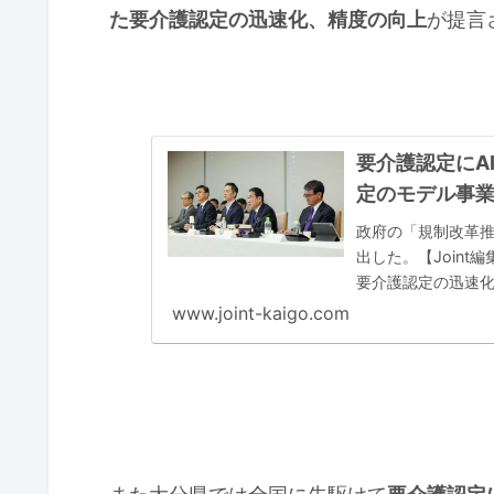
た要介護認定の迅速化、精度の向上
が提言
要介護認定にA
定のモデル事業な
政府の「規制改革推
出した。【Joint
要介護認定の迅速化
る情報
www.joint-kaigo.com