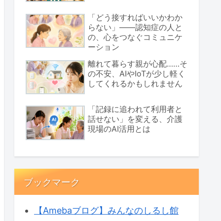
「どう接すればいいかわか
らない」――認知症の人と
の、心をつなぐコミュニケ
ーション
離れて暮らす親が心配……そ
の不安、AIやIoTが少し軽く
してくれるかもしれません
「記録に追われて利用者と
話せない」を変える、介護
現場のAI活用とは
ブックマーク
【Amebaブログ】みんなのしるし館