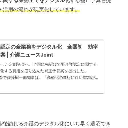
に関する業務全てをデジタル化
する補正予算を提
AI活用の流れが現実化しています。
護認定の全業務をデジタル化 全国初 効率
 | 介護ニュースJoint
会した定例議会へ、全国に先駆けて要介護認定に関する
ル化する費用を盛り込んだ補正予算案を提出した。
】 議会で佐藤樹一郎知事は、「高齢化の進行に伴い増加が見
、今後訪れる介護のデジタル化にいち早く適応でき