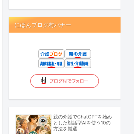
にほんブログ村バナー
親の介護でChatGPTを始め
とした対話型AIを使う10の
方法を厳選