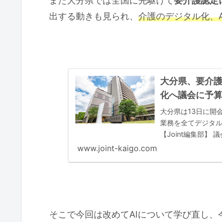
また大分県では全国に先駆けて
要介護認定
出する動きも見られ、
介護のデジタル化、
大分県、要介
化へ議会に予算案
大分県は13日に開
業務を全てデジタ
【Joint編集部
込まれる認定事務
www.joint-kaigo.com
そこで今回は改めてAIについて学び直し