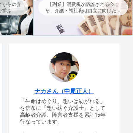
れからの介
【副業】消費税が議論される今こ
を学ぶ
そ、介護・福祉職は自立に向けた副
業を考えよう
ナカさん（中尾正人）
「生命はめぐり、想いは紡がれる」
を信条に『想い紡ぐ介護士』として
高齢者介護、障害者支援を累計15年
行なっています。