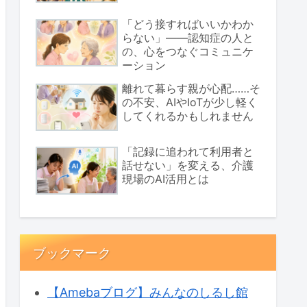
「どう接すればいいかわか
らない」――認知症の人と
の、心をつなぐコミュニケ
ーション
離れて暮らす親が心配……そ
の不安、AIやIoTが少し軽く
してくれるかもしれません
「記録に追われて利用者と
話せない」を変える、介護
現場のAI活用とは
ブックマーク
【Amebaブログ】みんなのしるし館