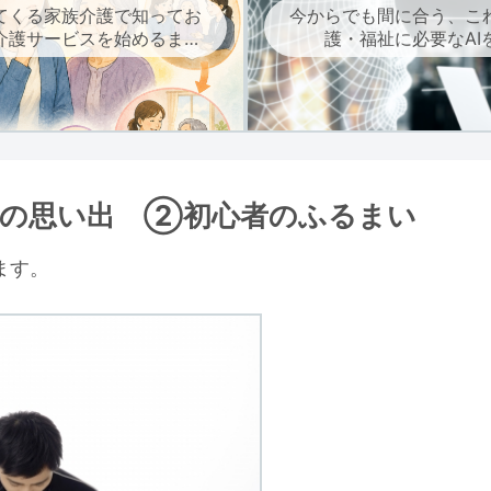
てくる家族介護で知ってお
今からでも間に合う、こ
介護サービスを始めるまで
護・福祉に必要なAI
の流れ
との思い出 ②初心者のふるまい
ます。