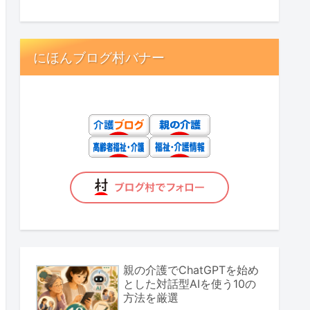
にほんブログ村バナー
親の介護でChatGPTを始め
とした対話型AIを使う10の
方法を厳選