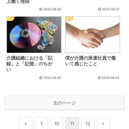
上働く理由
2020.06.09
2020.06.07
介護
介護
介護組織における「記
僕が介護の派遣社員で働
録」と「記憶」のちが
いて感じたこと
い
2020.06.05
2020.06.02
次のページ
前
次
1
10
11
12