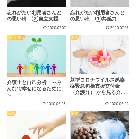
忘れがたい利用者さんと
忘れがたい利用者さんと
の思い出 ②自立支援
の思い出 ①共感力
2020.07.07
2020.07.05
メモの魔力
介護
新型コロナウイルス感染
介護士と自己分析 ～み
症緊急包括支援交付金
んなで幸せになるために
（介護分） から見る介護
～
士のあり方
2020.06.28
2020.06.23
介護
介護