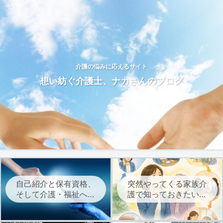
介護の悩みに応えるサイト
想い紡ぐ介護士、ナカさんのブログ
自己紹介と保有資格、
突然やってくる家族介
そして介護・福祉への
護で知っておきたい、
想いについて
介護サービスを始める
までの流れ