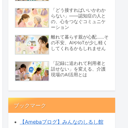
「どう接すればいいかわか
らない」――認知症の人と
の、心をつなぐコミュニケ
ーション
離れて暮らす親が心配……そ
の不安、AIやIoTが少し軽く
してくれるかもしれません
「記録に追われて利用者と
話せない」を変える、介護
現場のAI活用とは
ブックマーク
【Amebaブログ】みんなのしるし館