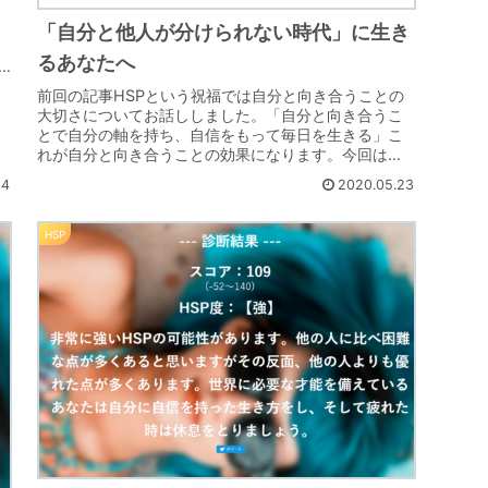
「自分と他人が分けられない時代」に生き
るあなたへ
.
前回の記事HSPという祝福では自分と向き合うことの
大切さについてお話ししました。「自分と向き合うこ
とで自分の軸を持ち、自信をもって毎日を生きる」こ
れが自分と向き合うことの効果になります。今回は
「なぜ自分と向き合うことが自信につながるのか」、...
24
2020.05.23
HSP