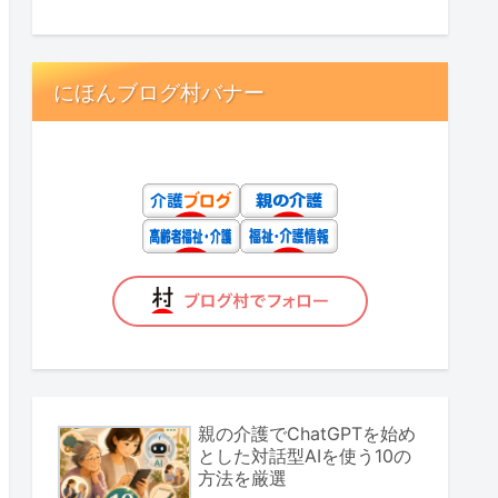
にほんブログ村バナー
親の介護でChatGPTを始め
とした対話型AIを使う10の
方法を厳選