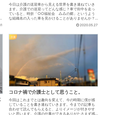
今日は介護の送迎車から見える世界を書き連ねていき
ます。介護での送迎ってどんな感じ？車で街中を走っ
ていると、時折「○○福祉会 △△の郷」というよう
介
な組織名の入った車を見かけることがありませんか？
は
これは高齢者介護ないし障害者福祉サービスを提供す...
31
2020.05.27
介護
コロナ禍で介護士として思うこと。
に
今回はこれまでとは趣向を変えて、今の時期に僕が感
じていることを書き連ねていきます。今までの記事も
合わせて読んでもらえると、よりイメージが付きやす
いと思います。介護の仕事ができるありがたさまず感