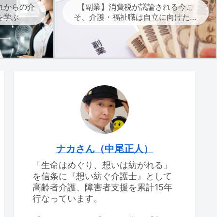
れからの介
【副業】消費税が議論される今こ
を学ぶ
そ、介護・福祉職は自立に向けた副
業を考えよう
ナカさん（中尾正人）
「生命はめぐり、想いは紡がれる」
を信条に『想い紡ぐ介護士』として
高齢者介護、障害者支援を累計15年
行なっています。