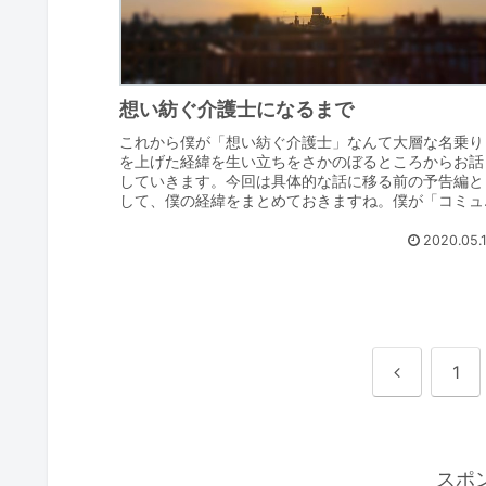
想い紡ぐ介護士になるまで
これから僕が「想い紡ぐ介護士」なんて大層な名乗り
を上げた経緯を生い立ちをさかのぼるところからお話
していきます。今回は具体的な話に移る前の予告編と
して、僕の経緯をまとめておきますね。僕が「コミュ
障×介護士」になるまで・生まれてから12歳までは...
2020.05.
前
1
へ
スポ