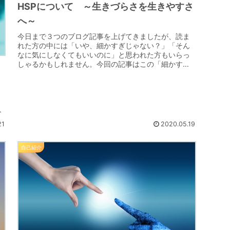
HSPについて ～生きづらさを生きやすさ
へ～
今日まで３つのブログ記事を上げてきましたが、読ま
れた方の中には「いや、細かすぎじゃない？」「そん
なに気にしなくてもいいのに」と思われた方もいらっ
しゃるかもしれません。今回の記事はこの「細かす
ぎ」「気にしすぎ」がどうして生まれるか。その原因
と...
21
2020.05.19
自己紹介