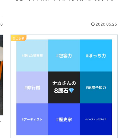
じているのは「介護の仕事ができるありがたさ」です...
.
26
2020.05.25
自己分析
を