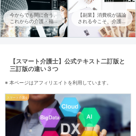
今からでも間に合う、
【副業】消費税が議論
これからの介護・福祉
される今こそ、介護・
に必要なAIを学ぶ
福祉職は自立に向けた
副業を考えよう
【スマート介護士】公式テキスト二訂版と
三訂版の違い３つ
※ 本ページはアフィリエイトを利用しています。
スマート介護士