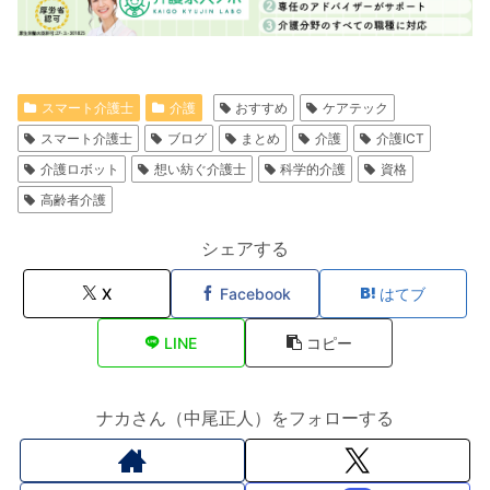
スマート介護士
介護
おすすめ
ケアテック
スマート介護士
ブログ
まとめ
介護
介護ICT
介護ロボット
想い紡ぐ介護士
科学的介護
資格
高齢者介護
シェアする
X
Facebook
はてブ
LINE
コピー
ナカさん（中尾正人）をフォローする