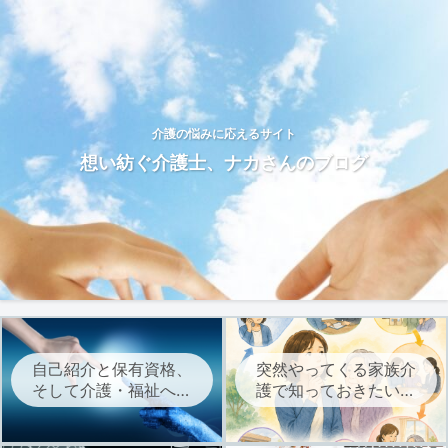
介護の悩みに応えるサイト
想い紡ぐ介護士、ナカさんのブログ
自己紹介と保有資格、
突然やってくる家族介
そして介護・福祉への
護で知っておきたい、
想いについて
介護サービスを始める
までの流れ