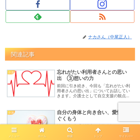
ナカさん（中尾正人）
関連記事
忘れがたい利用者さんとの思い
介護
出 ③想いの力
前回に引き続き、今回も「忘れがたい利
用者さんの思い出」についてお話してい
きます。介護士として自立支援の観点か
ら行き過ぎたおもてなしをさけること。
それが忘れがたいその方との出会いでど
のように働いていくのか。今回はそのよ
自分の身体と向き合い、愛情をは
介護
うな話になります。さわら...
ぐくもう
以前の記事「介護士と自己分析 ～みん
なで幸せになるために～」では、主に精
神面で自分と向き合うことの大切さをお
メニュー
ホーム
検索
トップ
サイドバー