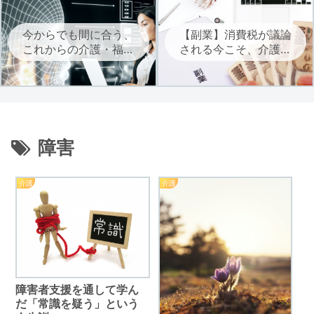
今からでも間に合う、
【副業】消費税が議論
これからの介護・福祉
される今こそ、介護・
に必要なAIを学ぶ
福祉職は自立に向けた
副業を考えよう
障害
介護
介護
障害者支援を通して学ん
だ「常識を疑う」という