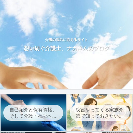
介護の悩みに応えるサイト
想い紡ぐ介護士、ナカさんのブログ
自己紹介と保有資格、
突然やってくる家族介
そして介護・福祉への
護で知っておきたい、
想いについて
介護サービスを始める
までの流れ