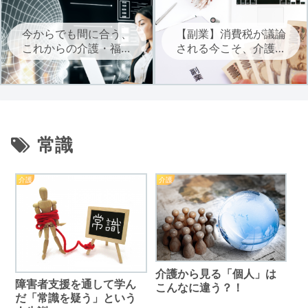
今からでも間に合う、
【副業】消費税が議論
これからの介護・福祉
される今こそ、介護・
に必要なAIを学ぶ
福祉職は自立に向けた
副業を考えよう
常識
介護
介護
介護から見る「個人」は
障害者支援を通して学ん
こんなに違う？！
だ「常識を疑う」という