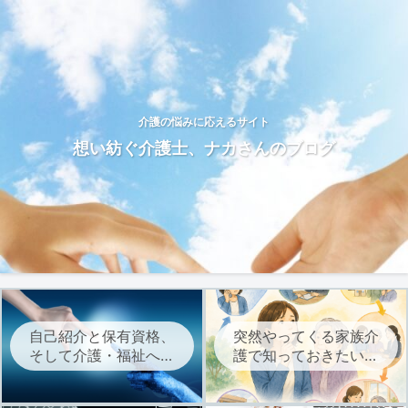
介護の悩みに応えるサイト
想い紡ぐ介護士、ナカさんのブログ
自己紹介と保有資格、
突然やってくる家族介
そして介護・福祉への
護で知っておきたい、
想いについて
介護サービスを始める
までの流れ