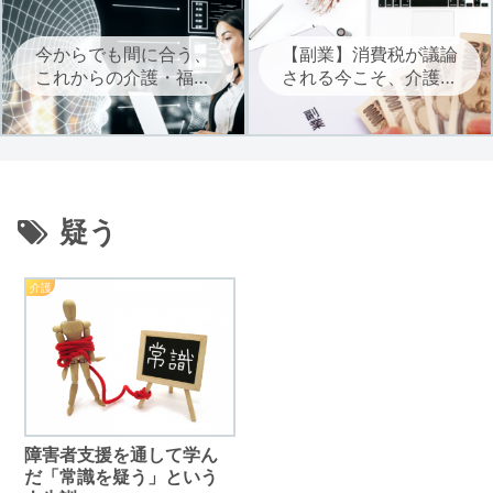
今からでも間に合う、
【副業】消費税が議論
これからの介護・福祉
される今こそ、介護・
に必要なAIを学ぶ
福祉職は自立に向けた
副業を考えよう
疑う
介護
障害者支援を通して学ん
だ「常識を疑う」という