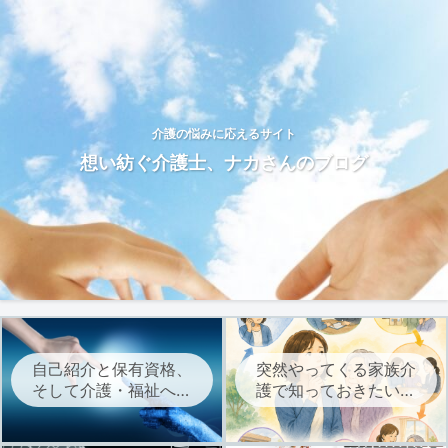
介護の悩みに応えるサイト
想い紡ぐ介護士、ナカさんのブログ
自己紹介と保有資格、
突然やってくる家族介
そして介護・福祉への
護で知っておきたい、
想いについて
介護サービスを始める
までの流れ