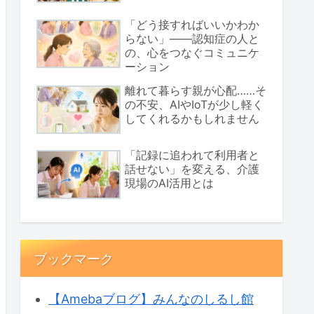
「どう接すればいいかわか
らない」――認知症の人と
の、心をつなぐコミュニケ
ーション
離れて暮らす親が心配……そ
の不安、AIやIoTが少し軽く
してくれるかもしれません
「記録に追われて利用者と
話せない」を変える、介護
現場のAI活用とは
ブックマーク
【Amebaブログ】みんなのしるし館