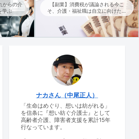
れからの介
【副業】消費税が議論される今こ
を学ぶ
そ、介護・福祉職は自立に向けた副
業を考えよう
ナカさん（中尾正人）
「生命はめぐり、想いは紡がれる」
を信条に『想い紡ぐ介護士』として
高齢者介護、障害者支援を累計15年
行なっています。