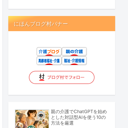
にほんブログ村バナー
親の介護でChatGPTを始め
とした対話型AIを使う10の
方法を厳選