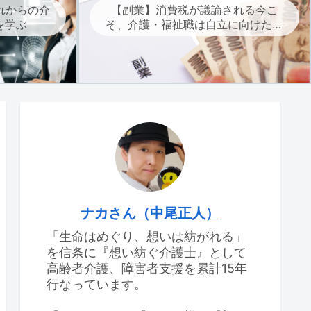
れからの介
【副業】消費税が議論される今こ
を学ぶ
そ、介護・福祉職は自立に向けた副
業を考えよう
ナカさん（中尾正人）
「生命はめぐり、想いは紡がれる」
を信条に『想い紡ぐ介護士』として
高齢者介護、障害者支援を累計15年
行なっています。