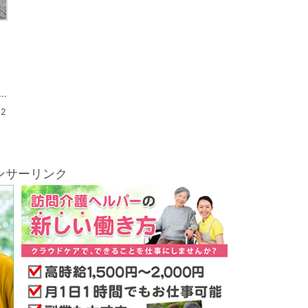
！
.
12
ンサーリンク