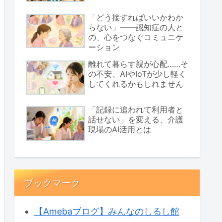
「どう接すればいいかわか
らない」――認知症の人と
の、心をつなぐコミュニケ
ーション
離れて暮らす親が心配……そ
の不安、AIやIoTが少し軽く
してくれるかもしれません
「記録に追われて利用者と
話せない」を変える、介護
現場のAI活用とは
ブックマーク
【Amebaブログ】みんなのしるし館