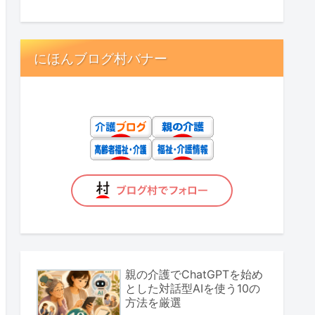
にほんブログ村バナー
親の介護でChatGPTを始め
とした対話型AIを使う10の
方法を厳選