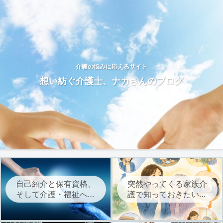
介護の悩みに応えるサイト
想い紡ぐ介護士、ナカさんのブログ
自己紹介と保有資格、
突然やってくる家族介
そして介護・福祉への
護で知っておきたい、
想いについて
介護サービスを始める
までの流れ