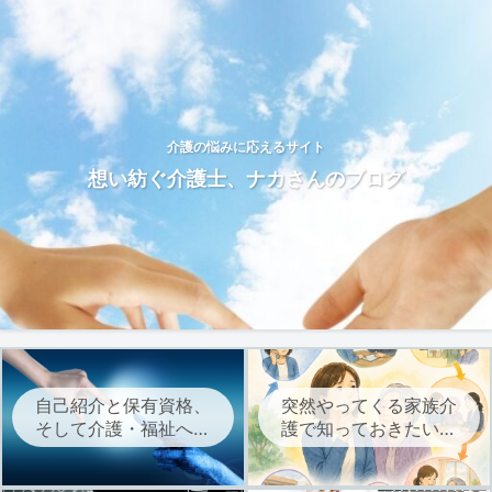
介護の悩みに応えるサイト
想い紡ぐ介護士、ナカさんのブログ
自己紹介と保有資格、
突然やってくる家族介
そして介護・福祉への
護で知っておきたい、
想いについて
介護サービスを始める
までの流れ