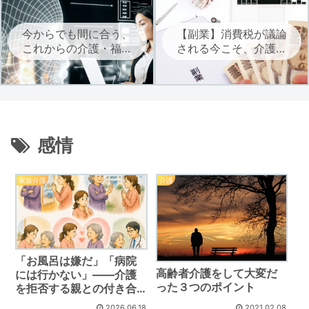
今からでも間に合う、
【副業】消費税が議論
これからの介護・福祉
される今こそ、介護・
に必要なAIを学ぶ
福祉職は自立に向けた
副業を考えよう
感情
家族介護
介護
「お風呂は嫌だ」「病院
高齢者介護をして大変だ
には行かない」――介護
った３つのポイント
を拒否する親との付き合
い方
2026.06.18
2021.02.08