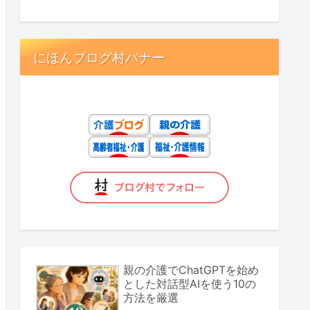
にほんブログ村バナー
親の介護でChatGPTを始め
とした対話型AIを使う10の
方法を厳選