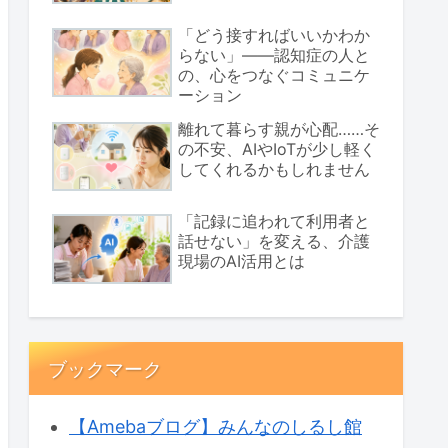
「どう接すればいいかわか
らない」――認知症の人と
の、心をつなぐコミュニケ
ーション
離れて暮らす親が心配……そ
の不安、AIやIoTが少し軽く
してくれるかもしれません
「記録に追われて利用者と
話せない」を変える、介護
現場のAI活用とは
ブックマーク
【Amebaブログ】みんなのしるし館