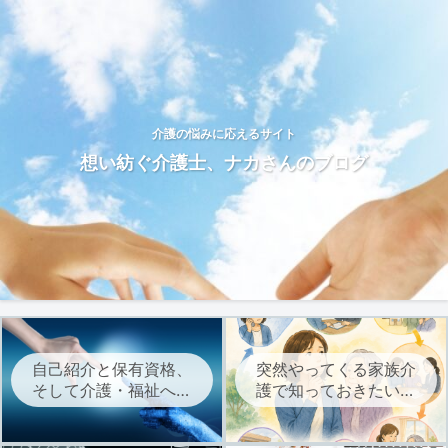
介護の悩みに応えるサイト
想い紡ぐ介護士、ナカさんのブログ
自己紹介と保有資格、
突然やってくる家族介
そして介護・福祉への
護で知っておきたい、
想いについて
介護サービスを始める
までの流れ