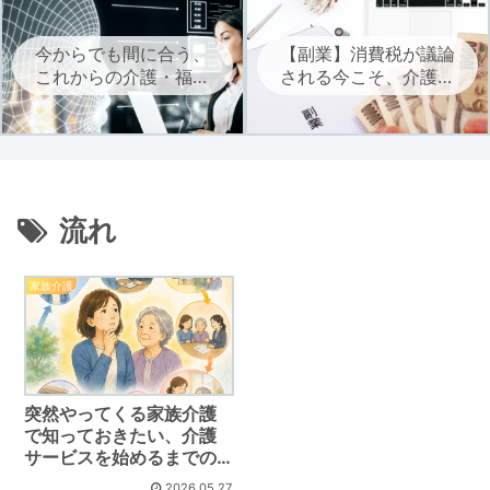
今からでも間に合う、
【副業】消費税が議論
これからの介護・福祉
される今こそ、介護・
に必要なAIを学ぶ
福祉職は自立に向けた
副業を考えよう
流れ
家族介護
突然やってくる家族介護
で知っておきたい、介護
サービスを始めるまでの
流れ
2026.05.27