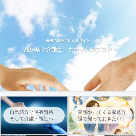
介護の悩みに応えるサイト
想い紡ぐ介護士、ナカさんのブログ
自己紹介と保有資格、
突然やってくる家族介
そして介護・福祉への
護で知っておきたい、
想いについて
介護サービスを始める
までの流れ