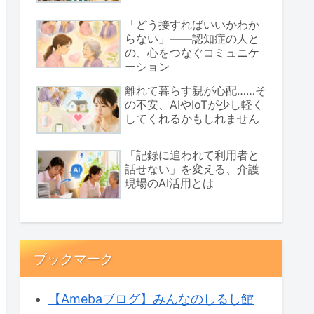
「どう接すればいいかわか
らない」――認知症の人と
の、心をつなぐコミュニケ
ーション
離れて暮らす親が心配……そ
の不安、AIやIoTが少し軽く
してくれるかもしれません
「記録に追われて利用者と
話せない」を変える、介護
現場のAI活用とは
ブックマーク
【Amebaブログ】みんなのしるし館