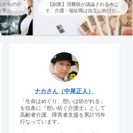
れからの介
【副業】消費税が議論される今こ
を学ぶ
そ、介護・福祉職は自立に向けた副
業を考えよう
ナカさん（中尾正人）
「生命はめぐり、想いは紡がれる」
を信条に『想い紡ぐ介護士』として
高齢者介護、障害者支援を累計15年
行なっています。