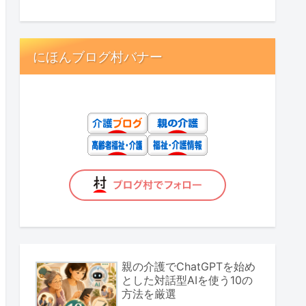
にほんブログ村バナー
親の介護でChatGPTを始め
とした対話型AIを使う10の
方法を厳選