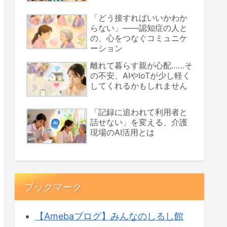
「どう接すればいいかわか
らない」――認知症の人と
の、心をつなぐコミュニケ
ーション
離れて暮らす親が心配……そ
の不安、AIやIoTが少し軽く
してくれるかもしれません
「記録に追われて利用者と
話せない」を変える、介護
現場のAI活用とは
ブックマーク
【Amebaブログ】みんなのしるし館