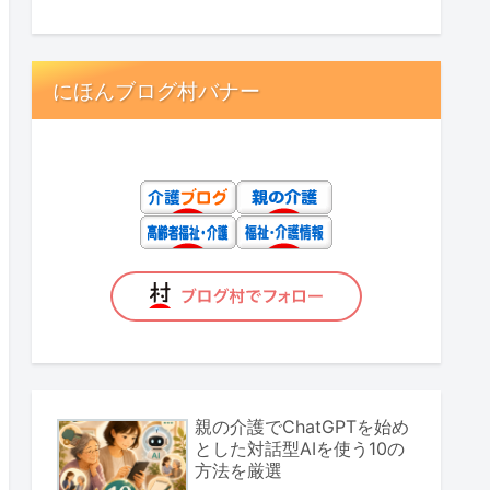
にほんブログ村バナー
親の介護でChatGPTを始め
とした対話型AIを使う10の
方法を厳選