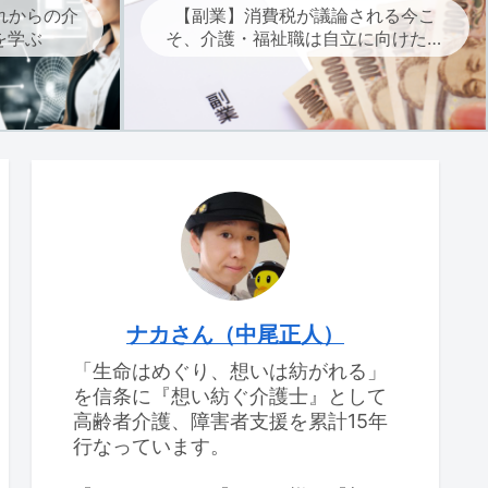
れからの介
【副業】消費税が議論される今こ
を学ぶ
そ、介護・福祉職は自立に向けた副
業を考えよう
ナカさん（中尾正人）
「生命はめぐり、想いは紡がれる」
を信条に『想い紡ぐ介護士』として
高齢者介護、障害者支援を累計15年
行なっています。