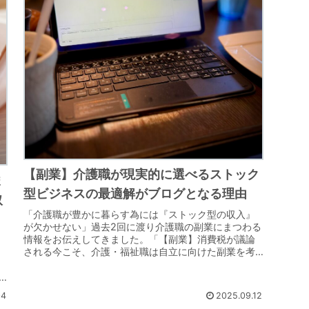
【副業】介護職が現実的に選べるストック
ま
型ビジネスの最適解がブログとなる理由
取
「介護職が豊かに暮らす為には『ストック型の収入』
が欠かせない」過去2回に渡り介護職の副業にまつわる
情報をお伝えしてきました。「【副業】消費税が議論
される今こそ、介護・福祉職は自立に向けた副業を考
えよう」では介護職に副業が必要な背景について、...
04
2025.09.12