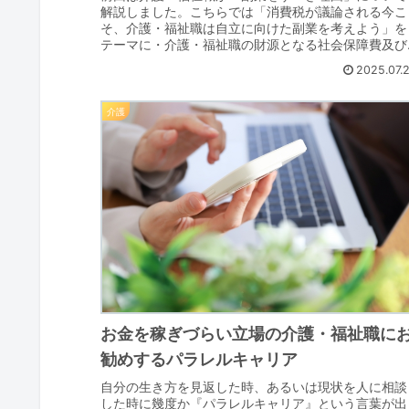
解説しました。こちらでは「消費税が議論される今こ
そ、介護・福祉職は自立に向けた副業を考えよう」を
テーマに・介護・福祉職の財源となる社会保障費及び
消費税の現状・副業全般の情報・介護職の副業にまつ..
2025.07.
介護
お金を稼ぎづらい立場の介護・福祉職に
勧めするパラレルキャリア
自分の生き方を見返した時、あるいは現状を人に相談
した時に幾度か『パラレルキャリア』という言葉が出