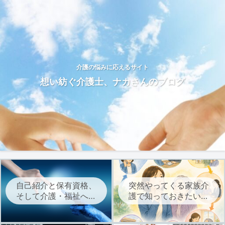
介護の悩みに応えるサイト
想い紡ぐ介護士、ナカさんのブログ
自己紹介と保有資格、
突然やってくる家族介
そして介護・福祉への
護で知っておきたい、
想いについて
介護サービスを始める
までの流れ