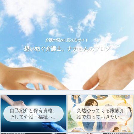
介護の悩みに応えるサイト
想い紡ぐ介護士、ナカさんのブログ
自己紹介と保有資格、
突然やってくる家族介
そして介護・福祉への
護で知っておきたい、
想いについて
介護サービスを始める
までの流れ