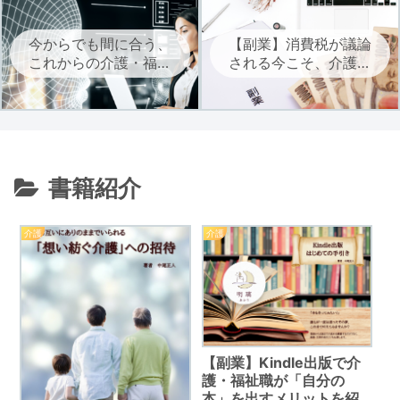
今からでも間に合う、
【副業】消費税が議論
これからの介護・福祉
される今こそ、介護・
に必要なAIを学ぶ
福祉職は自立に向けた
副業を考えよう
書籍紹介
介護
介護
【副業】Kindle出版で介
護・福祉職が「自分の
本」を出すメリットを紹