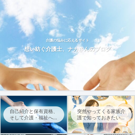
介護の悩みに応えるサイト
想い紡ぐ介護士、ナカさんのブログ
自己紹介と保有資格、
突然やってくる家族介
そして介護・福祉への
護で知っておきたい、
想いについて
介護サービスを始める
までの流れ