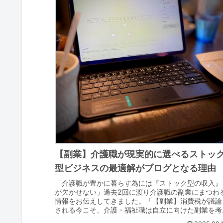
【副業】介護職が現実的に選べるストッ
型ビジネスの最適解がブログとなる理由
「介護職が豊かに暮らす為には『ストック型の収入』
が欠かせない」過去2回に渡り介護職の副業にまつわ
情報をお伝えしてきました。「【副業】消費税が議論
される今こそ、介護・福祉職は自立に向けた副業を考
えよう」では介護職に副業が必要な背景について、...