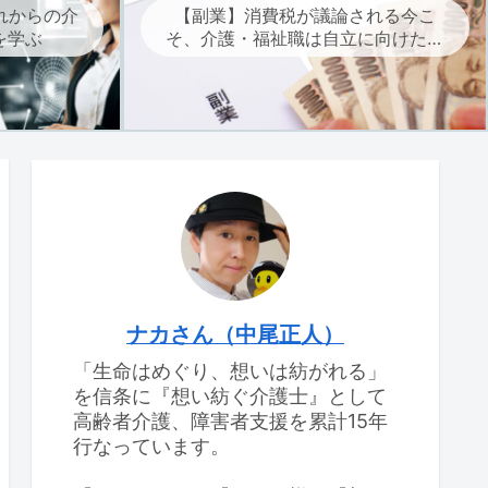
れからの介
【副業】消費税が議論される今こ
を学ぶ
そ、介護・福祉職は自立に向けた副
業を考えよう
ナカさん（中尾正人）
「生命はめぐり、想いは紡がれる」
を信条に『想い紡ぐ介護士』として
高齢者介護、障害者支援を累計15年
行なっています。