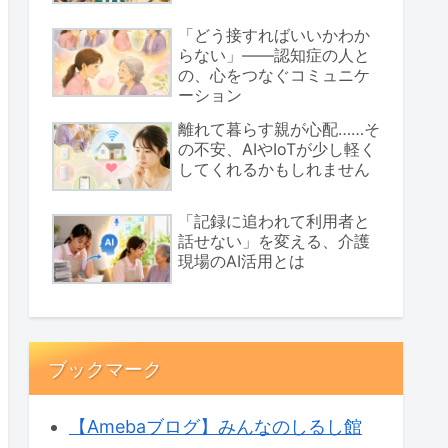
「どう接すればいいかわか
らない」――認知症の人と
の、心をつなぐコミュニケ
ーション
離れて暮らす親が心配……そ
の不安、AIやIoTが少し軽く
してくれるかもしれません
「記録に追われて利用者と
話せない」を変える、介護
現場のAI活用とは
ブックマーク
【Amebaブログ】みんなのしるし館