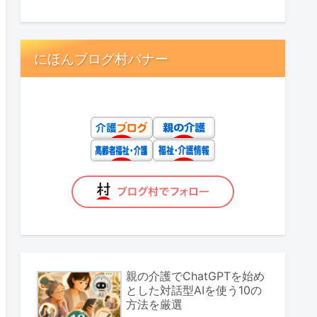
にほんブログ村バナー
親の介護でChatGPTを始め
とした対話型AIを使う10の
方法を厳選